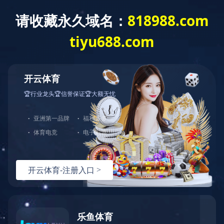
您好，欢迎光临爱体育-中国一站式服务平台官网！
爱体育-中国一站式服
关于中大
产品展示
务平台