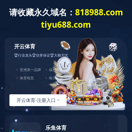
您好，欢迎光临爱体育-中国一站式服务平台官网！
爱体育-中国一站式服
关于中大
产品展示
务平台