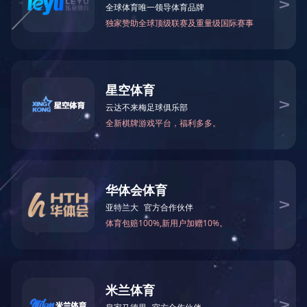
关于我们
公司简介
企业文化
企业使命：创造价值，服务社会
经营目标：成为行业的领先者精益求精，永续发展
企业价值观：真正的资产是良好的客户关系